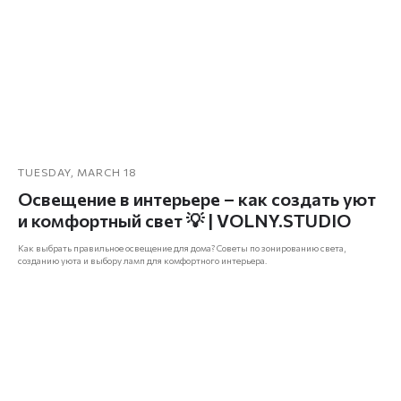
hello@volny.studio
Электронная почта
ИП Привалов Марк Денисович
ИНН 362711853704
TUESDAY, MARCH 18
ОГРНИП 324366800040455
Освещение в интерьере – как создать уют
© VOLNY.STUDIO, 2024
и комфортный свет 💡 | VOLNY.STUDIO
Политика конфиденциальности
Как выбрать правильное освещение для дома? Советы по зонированию света,
созданию уюта и выбору ламп для комфортного интерьера.