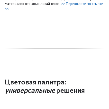
материалов от наших дизайнеров.
>> Переходите по ссылке
<<
Давайте
создадим
классный проект
вместе?
ОБСУДИТЬ ПРОЕКТ
ГЛАВНАЯ
О НАС
РЕМОНТ
ПОРТФОЛИО
Цветовая палитра:
УСЛУГИ
ОТЗЫВЫ
универсальные
решения