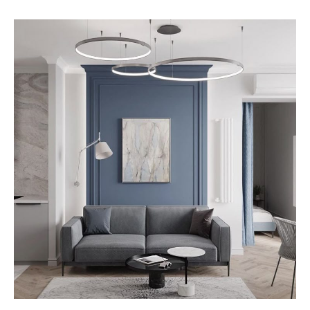
8 800 222-85-69
Бесплатный звонок по России
hello@volny.studio
Электронная почта
ИП Привалов Марк Денисович
ИНН 362711853704
ОГРНИП 324366800040455
© VOLNY.STUDIO, 2024
Политика конфиденциальности