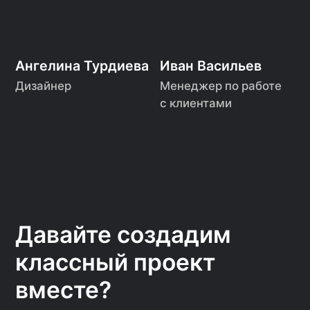
Бесплатный звонок по России
hello@volny.studio
Электронная почта
ИП Привалов Марк Денисович
ИНН 362711853704
ОГРНИП 324366800040455
© VOLNY.STUDIO
Политика конфиденциальности