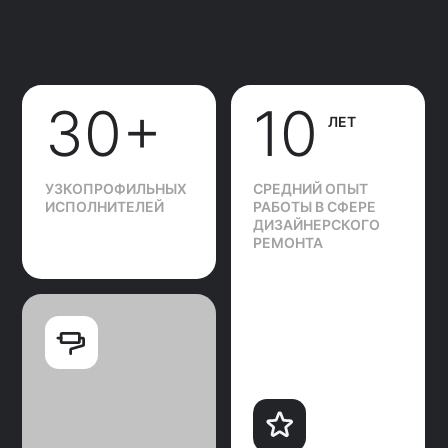
УЗКОПРОФИЛЬНЫХ
СРЕДНИЙ ОПЫТ
ИСПОЛНИТЕЛЕЙ
РАБОТЫ В СФЕРЕ
ДИЗАЙНЕРСКОГО
РЕМОНТА
90%
<3
ПРОЕКТОВ
КЛИЕНТОВ ПОСЛЕ
ДИЗАЙНЕР ВЕДЕТ
СОЗДАНИЯ ДИЗАЙН-
ОДНОВРЕМЕННО
ПРОЕКТА ОСТАЮТСЯ
С НАМИ НА РЕМОНТ