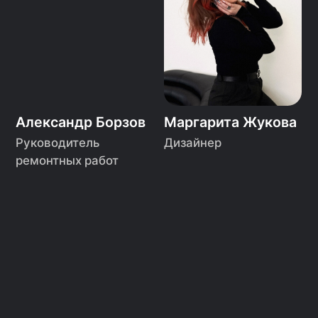
Давайте создадим
классный проект
вместе?
ОБСУДИТЬ ПРОЕКТ
ГЛАВНАЯ
О НАС
РЕМОНТ
ПОРТФОЛИО
УСЛУГИ
ОТЗЫВЫ
8 800 222-85-69