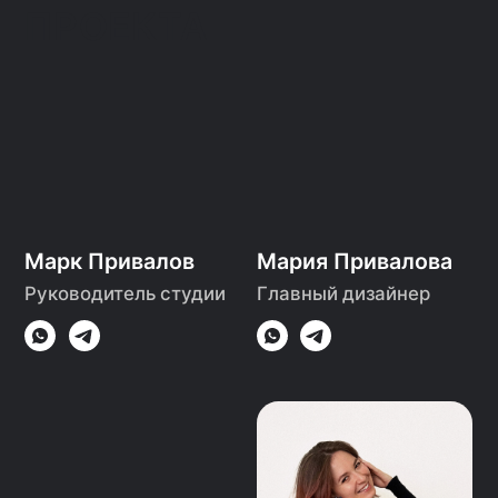
Александр Борзов
Маргарита Жукова
Руководитель
Дизайнер
ремонтных работ
Ангелина Турдиева
Иван Васильев
Дизайнер
Менеджер по работе
с клиентами