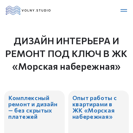
ДИЗАЙН ИНТЕРЬЕРА И
РЕМОНТ ПОД КЛЮЧ В ЖК
«Морская набережная»
Комплексный
Опыт работы с
ремонт и дизайн
квартирами в
— без скрытых
ЖК «Морская
платежей
набережная»
Дизайнеры с
Сами
высшим
координируем
образованием и
весь процесс, от
опытом в
дизайна до