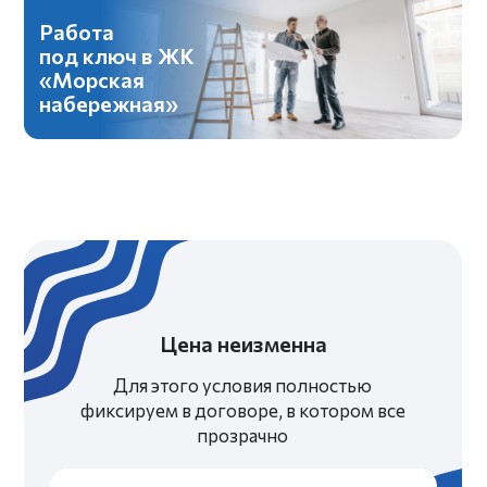
Давайте
создадим
классный проект
вместе?
ОБСУДИТЬ ПРОЕКТ
ГЛАВНАЯ
О НАС
РЕМОНТ
ПОРТФОЛИО
УСЛУГИ
ОТЗЫВЫ
8 800 222-85-69
Бесплатный звонок по России