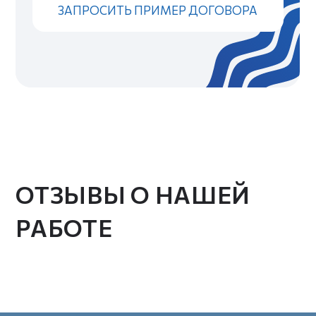
hello@volny.studio
Электронная почта
ИП Привалов Марк Денисович
ИНН 362711853704
ОГРНИП 324366800040455
© VOLNY.STUDIO
Политика конфиденциальности