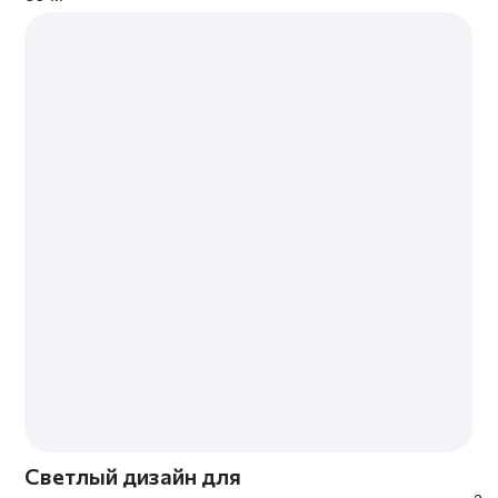
Калькулятор стоимости
Давайте работать вместе —
выберите оптимальный для вас
вариант и оставьте заявку
РАССЧИТАТЬ
РЕМОНТ ПОД КЛЮЧ
МЫ СОЗДАЕМ ИНТЕРЬЕРЫ И РЕАЛИЗУЕМ ИХ
ИДЕАЛЬНО
Работают только
Каждым этапом
наши мастера —
руководит наш