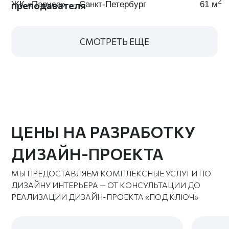
ответственность
прораб — всё по
100%
плану
Подбираем
Поддержка в
только
подборе
качественные
мебели и
материалы по
отделки — на
вкусной цене
каждом этапе
Платите за
Весь график
результат —
работ
без
фиксируется
предоплат
заранее
Работа
под ключ в ЖК
«Морская