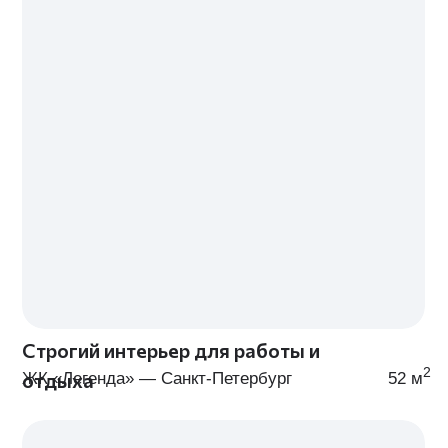
ДИЗАЙН-ПРОЕКТА
МЫ ПРЕДОСТАВЛЯЕМ КОМПЛЕКСНЫЕ УСЛУГИ ПО
ДИЗАЙНУ ИНТЕРЬЕРА — ОТ КОНСУЛЬТАЦИИ ДО
РЕАЛИЗАЦИИ ДИЗАЙН-ПРОЕКТА «ПОД КЛЮЧ»
Морской бриз
Прилив идей
Технический дизайн-проект
Эскизный дизайн-проект
В тариф входят:
В тариф входят:
Выезд дизайнера и замер
Всё из тарифа «Морск
объекта
бриз»
3 варианта планировочного
Подбор концепции инт
решения
Интерьерные коллажи 
Полный пакет строительных
каждому помещению
Срок:
до 40 дней
чертежей
Неограниченная
консультация с командой
профессионалов
Срок:
до 30 дней