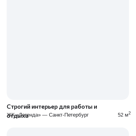
ДИЗАЙН-ПРОЕКТА
МЫ ПРЕДОСТАВЛЯЕМ КОМПЛЕКСНЫЕ УСЛУГИ ПО
ДИЗАЙНУ ИНТЕРЬЕРА — ОТ КОНСУЛЬТАЦИИ ДО
РЕАЛИЗАЦИИ ДИЗАЙН-ПРОЕКТА «ПОД КЛЮЧ»
Морской бриз
Прилив идей
Технический дизайн-проект
Эскизный дизайн-проект
В тариф входят:
В тариф входят:
Выезд дизайнера и замер
Всё из тарифа «Морск
объекта
бриз»
3 варианта планировочного
Подбор концепции инт
решения
Интерьерные коллажи 
Полный пакет строительных
каждому помещению
Срок:
до 40 дней
чертежей
Неограниченная
консультация с командой
профессионалов
Срок:
до 30 дней