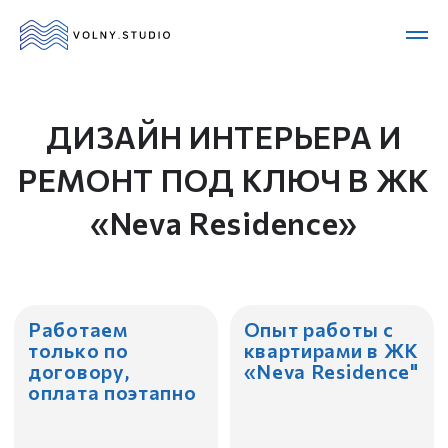
ДИЗАЙН ИНТЕРЬЕРА И
РЕМОНТ ПОД КЛЮЧ В ЖК
«Neva Residence»
Работаем
Опыт работы с
только по
квартирами в ЖК
договору,
«Neva Residence"
оплата поэтапно
Дизайнеры с
Ведем проект с
опытом в
минимальным
новостройках
участием
класса комфорт и
заказчика