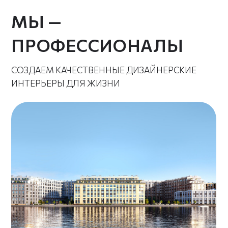
Полный цикл работ под
ключ в Neva Residence
Работаем строго по
договору — без сдвигов и
доплат