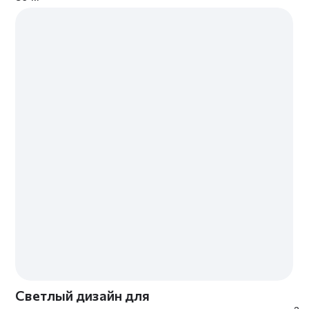
ОПЛАТА
КОМФОРТНОЕ СОТРУДНИЧЕСТВО
С ПОЭТАПНОЙ ОПЛАТОЙ
1/7
2/7
Консультация
ОПЛАТА 25%
дизайнера и замер
от полной стоимости
проекта
4/7
3/7
Создание
планировочных
решений и
ОПЛАТА 50%
чертежей
от полной стоимости проекта
5/7
6/7
Создание
ОПЛАТА 25%
визуализаций
от полной стоимости проекта
7/7
Создание