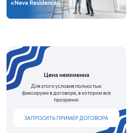
8 800 222-85-69
Бесплатный звонок по России
hello@volny.studio
Электронная почта
ИП Привалов Марк Денисович
ИНН 362711853704
ОГРНИП 324366800040455