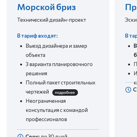
МЫ СОЗДАЕМ ИНТЕРЬЕРЫ И РЕАЛИЗУЕМ ИХ
ИДЕАЛЬНО
Работают только
Личный прораб
наши мастера —
следит за
ответственность
качеством и
100%
сроками
Подбираем
Поможем
только
собрать
качественные
интерьер под
материалы по
проект — без
вкусной цене
хаоса
Платите за
Весь график
результат —
работ