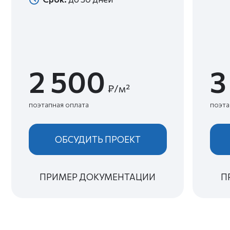
без
фиксируется
предоплат
заранее
Работа
под ключ в ЖК
«Neva Residence»
Цена неизменна
Для этого условия полностью
фиксируем в договоре, в котором все
прозрачно
ЗАПРОСИТЬ ПРИМЕР ДОГОВОРА