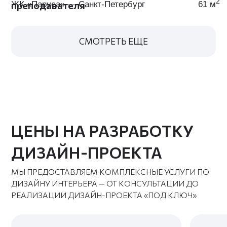
белорусские
прораб — всё по
специалисты
плану
Подбираем
Поможем
только
собрать
качественные
интерьер под
материалы по
проект — без
вкусной цене
хаоса
Никаких
Сроки — не
предоплат —
абстракция, а
расчёт после
зафиксированный
каждого
график
этапа
Работа
под ключ в ЖК
«Modum»