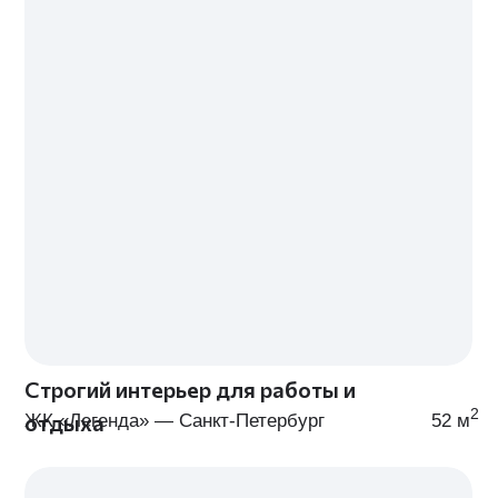
ДИЗАЙН-ПРОЕКТА
МЫ ПРЕДОСТАВЛЯЕМ КОМПЛЕКСНЫЕ УСЛУГИ ПО
ДИЗАЙНУ ИНТЕРЬЕРА — ОТ КОНСУЛЬТАЦИИ ДО
РЕАЛИЗАЦИИ ДИЗАЙН-ПРОЕКТА «ПОД КЛЮЧ»
Морской бриз
Прилив идей
Технический дизайн-проект
Эскизный дизайн-проект
В тариф входят:
В тариф входят:
Выезд дизайнера и замер
Всё из тарифа «Морск
объекта
бриз»
3 варианта планировочного
Подбор концепции инт
решения
Интерьерные коллажи 
Полный пакет строительных
каждому помещению
Срок:
до 40 дней
чертежей
Неограниченная
консультация с командой
профессионалов
Срок:
до 30 дней