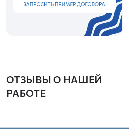
hello@volny.studio
Электронная почта
ИП Привалов Марк Денисович
ИНН 362711853704
ОГРНИП 324366800040455
© VOLNY.STUDIO
Политика конфиденциальности