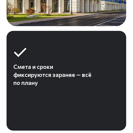
Вы всегда видите
прогресс — этапы
ремонта в отчётах
Доступ к специалистам
без выходных — всегда
поможем