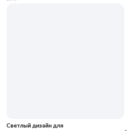
Калькулятор стоимости
Давайте работать вместе —
выберите оптимальный для вас
вариант и оставьте заявку
РАССЧИТАТЬ
РЕМОНТ ПОД КЛЮЧ
МЫ СОЗДАЕМ ИНТЕРЬЕРЫ И РЕАЛИЗУЕМ ИХ
ИДЕАЛЬНО
Проверенные
Каждым этапом
русские и
руководит наш