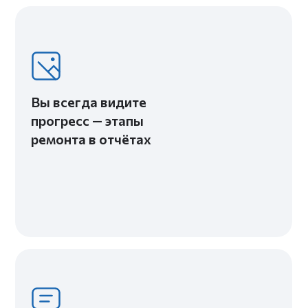
Честная смета и
договор — всё чётко и
понятно
Гарантия качества — не
перекладываем
ответственность