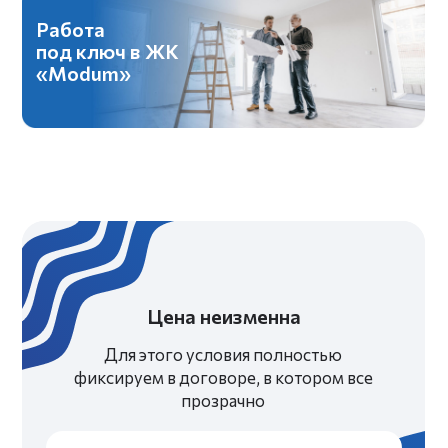
Давайте
создадим
классный проект
вместе?
ОБСУДИТЬ ПРОЕКТ
ГЛАВНАЯ
О НАС
РЕМОНТ
ПОРТФОЛИО
УСЛУГИ
ОТЗЫВЫ
8 800 222-85-69
Бесплатный звонок по России