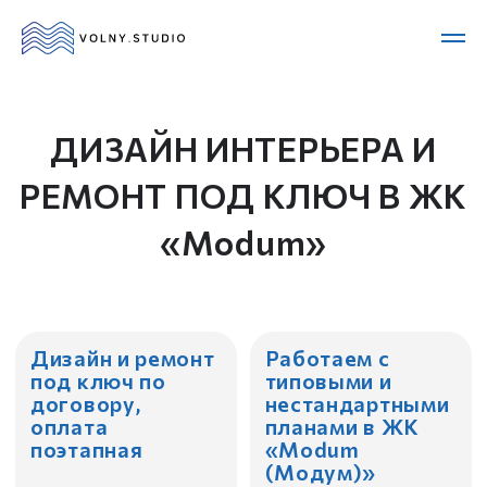
ДИЗАЙН ИНТЕРЬЕРА И
РЕМОНТ ПОД КЛЮЧ В ЖК
«Modum»
Дизайн и ремонт
Работаем с
под ключ по
типовыми и
договору,
нестандартными
оплата
планами в ЖК
поэтапная
«Modum
(Модум)»
Дизайнеры с
Сами
высшим
координируем
образованием и
весь процесс, от
опытом в ремонте
дизайна до